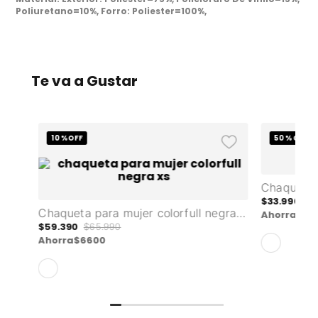
Poliuretano=10%, Forro: Poliester=100%,
Te va a Gustar
10 %
OFF
50 %
OFF
Mochila universitaria sprint porta pc 14" azul hombre
$
33
.
990
$
6
Chaqueta para mujer colorfull negra m
Ahorra
$
34
$
59
.
390
$
65
.
990
Ahorra
$
6600