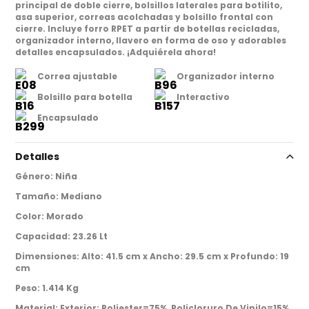
principal de doble cierre, bolsillos laterales para botilito,
asa superior, correas acolchadas y bolsillo frontal con
cierre. Incluye forro RPET a partir de botellas recicladas,
organizador interno, llavero en forma de oso y adorables
detalles encapsulados. ¡Adquiérela ahora!
Correa ajustable
Organizador interno
Bolsillo para botella
Interactivo
Encapsulado
Detalles
Género
:
Niña
Tamaño
:
Mediano
Color
:
Morado
Capacidad
:
23.26 Lt
Dimensiones
:
Alto: 41.5 cm x Ancho: 29.5 cm x Profundo: 19
cm
Peso
:
1.414 Kg
Material
:
Exterior: Poliester=75%, Policloruro De Vinilo=15%,