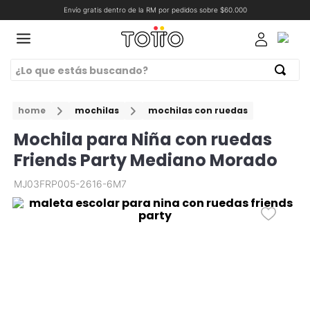
Envío gratis dentro de la RM por pedidos sobre $60.000
¿Lo que estás buscando?
Términos Más Buscados
ORIOS
home
mochilas
mochilas con ruedas
1
.
lonchera
Mochila para Niña con ruedas
2
.
mochilas
Friends Party Mediano Morado
3
.
estuche
MJ03FRP005-2616-6M7
4
.
billetera
5
.
chaqueta
6
.
mochila viaje
7
.
banano
8
.
bolso