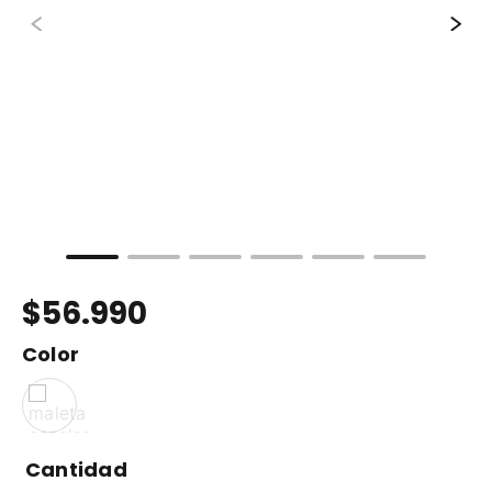
9
.
maleta
10
.
minnie
$
56
.
990
Color
Cantidad